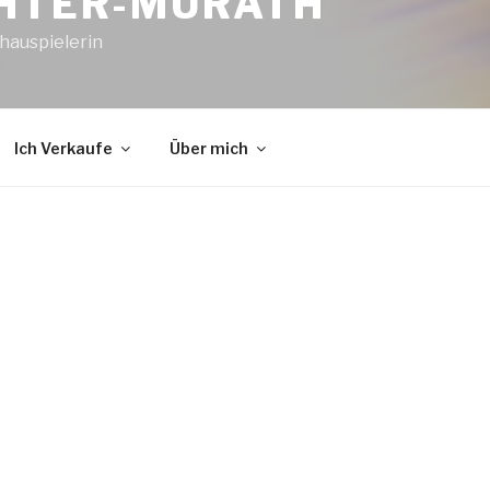
CHTER-MURÁTH
hauspielerin
Ich Verkaufe
Über mich
emnächst: Szenische 
A? – PENG! – Niki schiesst sich frei!“
tag, 28.10.2023 um 19:00 Uhr
Cafe
CarlaConr
itt: Auf Spendenbasis
Müggelstrasse
10247 Berlin