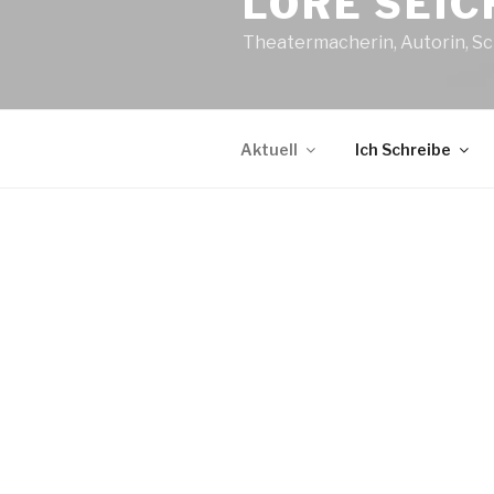
LORE SEI
Theatermacherin, Autorin, Sc
Aktuell
Ich Schreibe
D
„NAN
Sams
Eintr