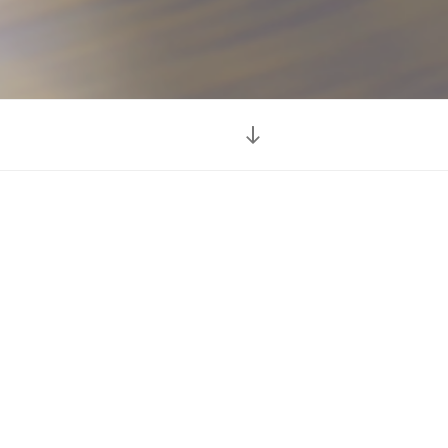
Lesung
adPaula
 13