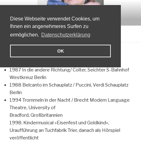
Zum
LORE SEICHTER-MURÁTH
Inhalt
Theatermacherin, Autorin, Schauspielerin
springen
Diese Webseite verwendet Cookies, um
Ihnen ein angenehmeres Surfen zu
Menü
ermöglichen.
Datenschutzerklärung
OK
MEINE THEATERSTÜCKE
1987 In die andere Richtung/ Colter, Seichter S-Bahnhof
Westkreuz Berlin
1988 Belcanto im Schauplatz / Puccini, Verdi Schauplatz
Berlin
1994 Trommeln in der Nacht / Brecht Modern Language
Theatre, University of
Bradford, Großbritannien
1998: Kindermusical »Eisenfest und Goldkind«,
Uraufführung an Tuchfabrik Trier, danach als Hörspiel
veröffentlicht