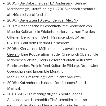
2005: »
Die Galosche des H.C. Andersen
« (Berliner
Märchentage, Uraufführung 11/2005) danach ebenfalls
als Hörspiel veröffentlicht.
2006: »
Die letzten 10 Sekunden der Alex N.
«.
2007: »
Rosenasche in Gedenken
« mit Gedichten von
Mascha Kaléko – ein Erlebnisspaziergang zum Tag des
Offenen Denkmals in Berlin Reinickendorf, UA am
08.09.07 auf dem Friedhof Hermsdorf
2008: »
Königin des Mülls oder Langeweile erzeugt
Gewalt
« Eine Kooperation mit der Greenwich Oberschule
Märkisches Viertel/Berlin. Gefördert durch Kulturamt
Reinickendorf, Projektfond Kulturelle Bildung, Greenwich
Oberschule und Ensemble Muráthi.
Idee, Buch, Umsetzung: Lore Seichter-Muráth
2009: »
Katzenhaus
« Kinderstück frei nach Samuil
Marhsak
2010: »
SOS! Die mannigfaltigen Abenteuer des
Alexander von Humboldt
« Ein Stummfilm mit stop-
motion-Animation und live erzeugten Geräuschechor und