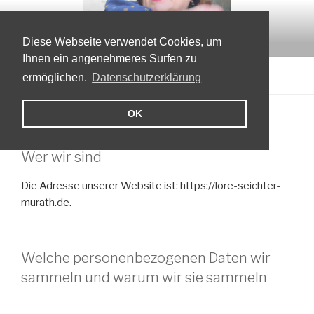
Zum
LORE SEICHTER-MURÁTH
Inhalt
Theatermacherin, Autorin, Schauspielerin
springen
Diese Webseite verwendet Cookies, um
Ihnen ein angenehmeres Surfen zu
Menü
ermöglichen.
Datenschutzerklärung
OK
DATENSCHUTZERKLÄRUNG
Wer wir sind
Die Adresse unserer Website ist: https://lore-seichter-
murath.de.
Welche personenbezogenen Daten wir
sammeln und warum wir sie sammeln