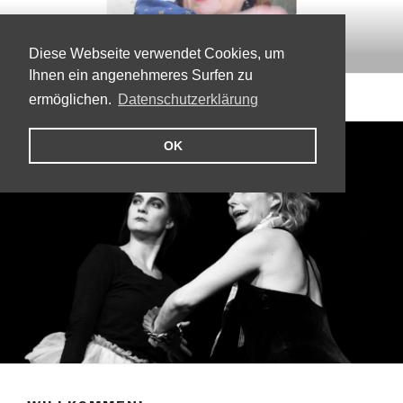
Zum
LORE SEICHTER-MURÁTH
Inhalt
Theatermacherin, Autorin, Schauspielerin
springen
Diese Webseite verwendet Cookies, um
Ihnen ein angenehmeres Surfen zu
Menü
ermöglichen.
Datenschutzerklärung
OK