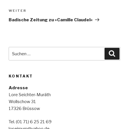
Nächster
WEITER
Beitrag
Badische Zeitung zu »Camille Claudel«
Suche
Suche
nach:
KONTAKT
Adresse
Lore Seichter-Muráth
Wollschow 31
17326 Brüssow
Tel. (01 71) 6 25 21 69
loseimum@yahoo.de