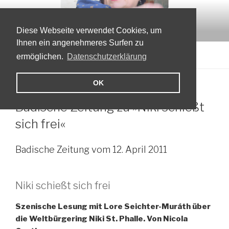
Zum
LORE SEICHTER-MURÁTH
Inhalt
Theatermacherin, Autorin, Schauspielerin
springen
Diese Webseite verwendet Cookies, um
Ihnen ein angenehmeres Surfen zu
Menü
ermöglichen.
Datenschutzerklärung
OK
VERÖFFENTLICHT
12. APRIL 2011
VON
LORE SEICHTER MURÁTH
AM
Badische Zeitung zu »Niki schießt
sich frei«
Badische Zeitung vom 12. April 2011
Niki schießt sich frei
Szenische Lesung mit Lore Seichter-Muráth über
die Weltbürgering Niki St. Phalle. Von Nicola