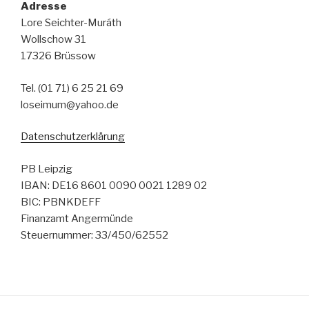
Adresse
Lore Seichter-Muráth
Wollschow 31
17326 Brüssow
Tel. (01 71) 6 25 21 69
loseimum@yahoo.de
Datenschutzerklärung
PB Leipzig
IBAN: DE16 8601 0090 0021 1289 02
BIC: PBNKDEFF
Finanzamt Angermünde
Steuernummer: 33/450/62552