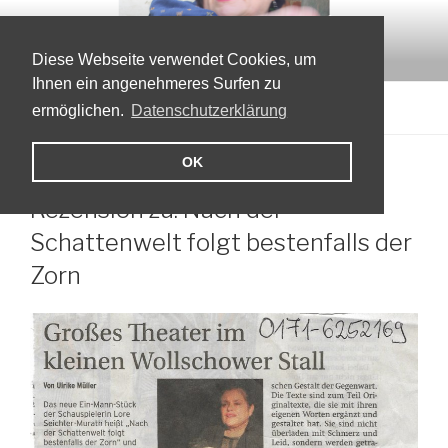
Zum
LORE SEICHTER-MURÁTH
Inhalt
Theatermacherin, Autorin, Schauspielerin
springen
Diese Webseite verwendet Cookies, um
Ihnen ein angenehmeres Surfen zu
Menü
ermöglichen.
Datenschutzerklärung
OK
VERÖFFENTLICHT
22. MÄRZ 2020
VON
YOURIS
AM
Rezension zu: Nach der
Schattenwelt folgt bestenfalls der
Zorn