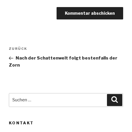
Beitragsnavigation
Vorheriger
ZURÜCK
Beitrag
Nach der Schattenwelt folgt bestenfalls der
Zorn
Suche
Suche
nach:
KONTAKT