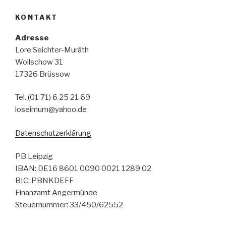
KONTAKT
Adresse
Lore Seichter-Muráth
Wollschow 31
17326 Brüssow
Tel. (01 71) 6 25 21 69
loseimum@yahoo.de
Datenschutzerklärung
PB Leipzig
IBAN: DE16 8601 0090 0021 1289 02
BIC: PBNKDEFF
Finanzamt Angermünde
Steuernummer: 33/450/62552