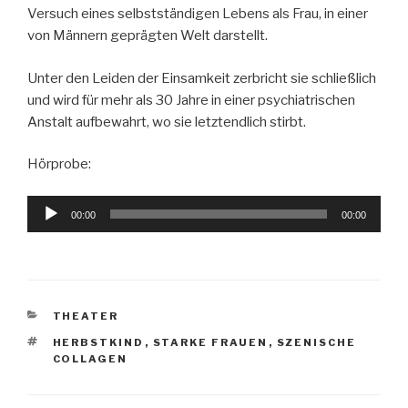
Versuch eines selbstständigen Lebens als Frau, in einer
von Männern geprägten Welt darstellt.
Unter den Leiden der Einsamkeit zerbricht sie schließlich
und wird für mehr als 30 Jahre in einer psychiatrischen
Anstalt aufbewahrt, wo sie letztendlich stirbt.
Hörprobe:
Audio-
00:00
00:00
Player
KATEGORIEN
THEATER
SCHLAGWÖRTER
HERBSTKIND
,
STARKE FRAUEN
,
SZENISCHE
COLLAGEN