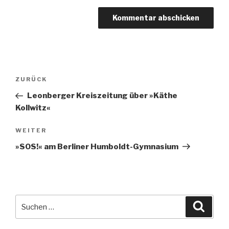
Beitragsnavigation
Vorheriger
ZURÜCK
Beitrag
Leonberger Kreiszeitung über »Käthe
Kollwitz«
Nächster
WEITER
Beitrag
»SOS!« am Berliner Humboldt-Gymnasium
Suche
Suche
nach: