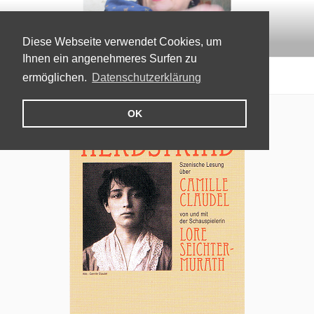
Zum
LORE SEICHTER-MURÁTH
Inhalt
Theatermacherin, Autorin, Schauspielerin
springen
Diese Webseite verwendet Cookies, um
Ihnen ein angenehmeres Surfen zu
Menü
ermöglichen.
Datenschutzerklärung
OK